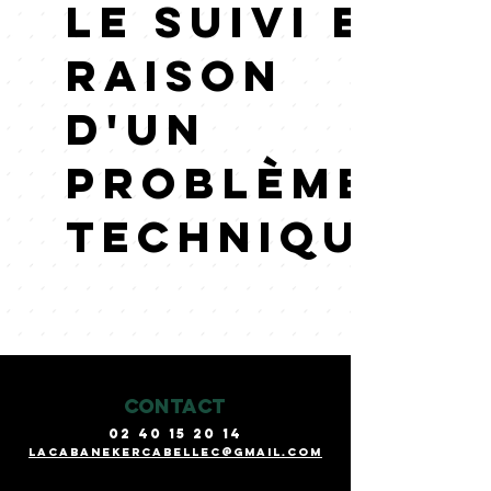
le suivi en
raison
d'un
problème
technique.
CONTACT
02 40 15 20 14
lacabanekercabellec@gmail.com